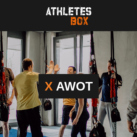
X
AWOT